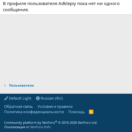
В профиле пользователя Adklepiy пока нет ни одного
сообщения.
Пользователи
Default Light
Russian (RU)
Обратная связь
Условия и правила
Политика конфиденциальности
Помощь
R
S
S
®
Community platform by XenForo
© 2010-2026 XenForo Ltd.
Локализация от
XenForo.Info