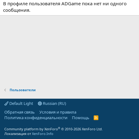
В профиле пользователя ADGame пока нет ни одного
сообщения.
Пользователи
Default Light
Russian (RU)
Обратная связь
Условия и правила
Политика конфиденциальности
Помощь
R
S
S
®
Community platform by XenForo
© 2010-2026 XenForo Ltd.
Локализация от
XenForo.Info