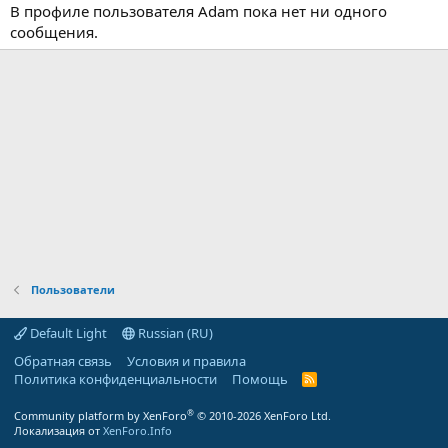
В профиле пользователя Adam пока нет ни одного
сообщения.
Пользователи
Default Light
Russian (RU)
Обратная связь
Условия и правила
Политика конфиденциальности
Помощь
R
S
S
®
Community platform by XenForo
© 2010-2026 XenForo Ltd.
Локализация от
XenForo.Info