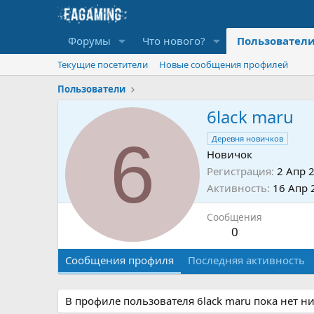
Форумы
Что нового?
Пользовател
Текущие посетители
Новые сообщения профилей
Пользователи
6lack maru
6
Деревня новичков
Новичок
Регистрация
2 Апр 
Активность
16 Апр 
Сообщения
0
Сообщения профиля
Последняя активность
В профиле пользователя 6lack maru пока нет н