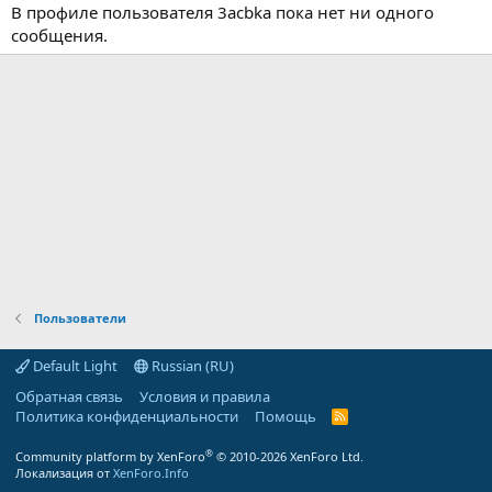
В профиле пользователя 3acbka пока нет ни одного
сообщения.
Пользователи
Default Light
Russian (RU)
Обратная связь
Условия и правила
Политика конфиденциальности
Помощь
R
S
S
®
Community platform by XenForo
© 2010-2026 XenForo Ltd.
Локализация от
XenForo.Info