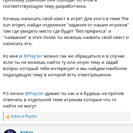
соответствующую тему разработчика.
Хочешь написать свой квест в игре? Для этого в теме The
sun origen, найди отделение "задания от наших игроков"
там где увидеть место где будет "без префикса" и
"название" в этих полях ты можешь назвать свой квест и
написать его.
Ко мне и
@PlaySer
можно так же обращаться и в случае
если ты не можешь найти ту или иную тему и задай
вопрос который тебя интересует и мы найдем наиболее
подходящую тему в которой есть ответ/решение.
P.S лично
@PlaySer
думаю ты как и я будешь не против
отвечать в отдельной теме игрокам которые что то
найти не могут
Kokos
и
PlaySer
Р
е
а
Kokos
к