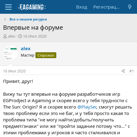
Вход
Регистрация
Все о нашем ресурсе
Впервые на форуме
А
Д
alex
16 Июл 2020
в
а
т
т
alex
о
а
Мастер
Старожил
р
н
т
а
е
ч
16 Июл 2020
#1
м
а
ы
л
Привет, друг!
а
Вижу ты тут впервые на форуме разработчиков игр
EGProdject и Agaming и скорее всего у тебя трудности с
The Sun: Origin? Я и скорее всего
@PlaySer
, смогут решить
твою проблему если это не баг, и у тебя просто какая то
проблема типа "не могу найти/добыть/получить
предмет/знаки" или же "пройти задание потому что..." с
этими проблемами у игроков я часто сталкивался и