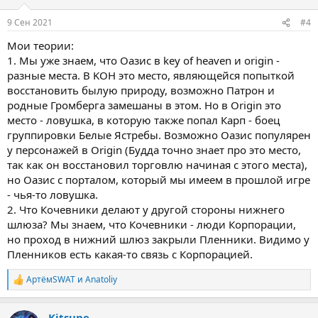
9 Сен 2021
#4
Мои теории:
1. Мы уже знаем, что Оазис в key of heaven и origin -
разные места. В KOH это место, являющейся попыткой
восстановить былую природу, возможно Патрон и
родные Громберга замешаны в этом. Но в Origin это
место - ловушка, в которую также попал Карп - боец
группировки Белые Ястребы. Возможно Оазис популярен
у персонажей в Origin (Будда точно знает про это место,
так как он восстановил торговлю начиная с этого места),
но Оазис с порталом, который мы имеем в прошлой игре
- чья-то ловушка.
2. Что Кочевники делают у другой стороны нижнего
шлюза? Мы знаем, что Кочевники - люди Корпорации,
но проход в нижний шлюз закрыли Пленники. Видимо у
Пленников есть какая-то связь с Корпорацией.
АртёмSWAT
и
Anatoliy
Р
е
а
Kitsune