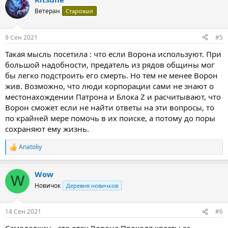
к
ц
Ветеран
Старожил
и
и
:
9 Сен 2021
#5
Такая мысль посетила : что если Ворона используют. При
большой надобности, предатель из рядов общины мог
бы легко подстроить его смерть. Но тем не менее Ворон
жив. Возможно, что люди корпорации сами не знают о
местонахождении Патрона и Блока Z и расчитывают, что
Ворон сможет если не найти ответы на эти вопросы, то
по крайней мере помочь в их поиске, а потому до поры
сохраняют ему жизнь.
Anatoliy
Р
е
а
Wow
к
W
ц
Новичок
Деревня новичков
и
и
:
14 Сен 2021
#6