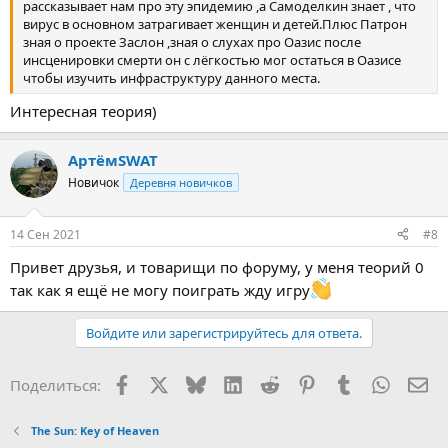
рассказывает нам про эту эпидемию ,а Самоделкин знает , что
вирус в основном затрагивает женщин и детей.Плюс Патрон
зная о проекте Заслон ,зная о слухах про Оазис после
инсценировки смерти он с лёгкостью мог остаться в Оазисе
чтобы изучить инфраструктуру данного места.
Интересная теория)
АртёмSWAT
Новичок
Деревня новичков
14 Сен 2021
#8
Привет друзья, и товарищи по форуму, у меня теорий 0
так как я ещё не могу поиграть жду игру
Войдите или зарегистрируйтесь для ответа.
Facebook
X (Twitter)
Bluesky
LinkedIn
Reddit
Pinterest
Tumblr
WhatsA
Эл
Поделиться:
The Sun: Key of Heaven