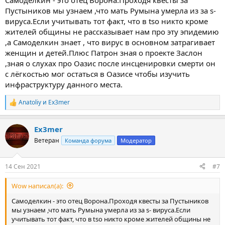
Самоделкин - это отец Ворона.Проходя квесты за
Пустыников мы узнаем ,что мать Румына умерла из за s-
вируса.Если учитывать тот факт, что в tso никто кроме
жителей общины не рассказывает нам про эту эпидемию
,а Самоделкин знает , что вирус в основном затрагивает
женщин и детей.Плюс Патрон зная о проекте Заслон
,зная о слухах про Оазис после инсценировки смерти он
с лёгкостью мог остаться в Оазисе чтобы изучить
инфраструктуру данного места.
Anatoliy
и
Ex3mer
Р
е
а
Ex3mer
к
ц
Ветеран
Команда форума
Модератор
и
и
:
14 Сен 2021
#7
Wow написал(а):
Самоделкин - это отец Ворона.Проходя квесты за Пустыников
мы узнаем ,что мать Румына умерла из за s- вируса.Если
учитывать тот факт, что в tso никто кроме жителей общины не