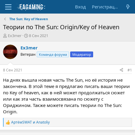
Вход
Регистрация
The Sun: Key of Heaven
Теории по The Sun: Origin/Key of Heaven
А
Д
Ex3mer
8 Сен 2021
в
а
т
т
Ex3mer
о
а
Ветеран
Команда форума
Модератор
р
н
т
а
е
ч
8 Сен 2021
#1
м
а
ы
л
На днях вышла новая часть The Sun, но её история не
а
закончена. В этой теме я предлагаю писать ваши теории
по Key of heaven, как в ней может продолжаться сюжет
или как эта часть взаимосвязана по сюжету с
Ориджином. Также можете писать теории по The Sun:
Origin.
АртёмSWAT
и
Anatoliy
Р
е
а