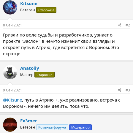
Kitsune
к
ц
Ветеран
Старожил
и
и
:
8 Сен 2021
#2
Гризли по воле судьбы и разработчиков, узнает о
проекте "Заслон" в чем-то изменит свои взгляды и
откроет путь в Атрию, где встретится с Вороном. Это
вкратце
Anatoliy
Мастер
Старожил
9 Сен 2021
#3
@Kitsune
, путь в Атрию +, уже реализовано, встреча с
Вороном -, нечего им делить. пока что.
Ex3mer
Ветеран
Команда форума
Модератор