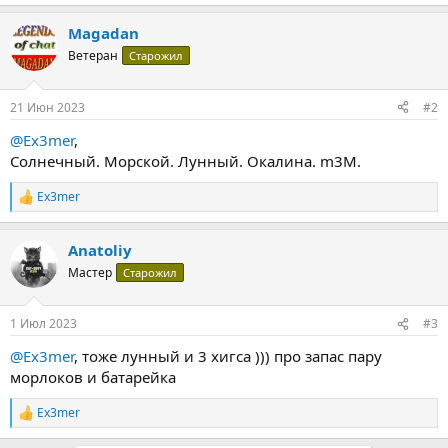
е
а
Magadan
к
ц
Ветеран
Старожил
и
и
:
21 Июн 2023
#2
@Ex3mer
,
Солнечный. Морской. Лунный. Окалина. m3M.
Ex3mer
Р
е
а
Anatoliy
к
ц
Мастер
Старожил
и
и
:
1 Июл 2023
#3
@Ex3mer
, тоже лунный и 3 хигса ))) про запас пару
морлоков и батарейка
Ex3mer
Р
е