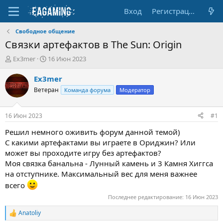
Вход
Регистрация
Свободное общение
Связки артефактов в The Sun: Origin
А
Д
Ex3mer
16 Июн 2023
в
а
т
т
Ex3mer
о
а
Ветеран
Команда форума
Модератор
р
н
т
а
е
ч
16 Июн 2023
#1
м
а
ы
л
Решил немного оживить форум данной темой)
а
С какими артефактами вы играете в Ориджин? Или
может вы проходите игру без артефактов?
Моя связка банальна - Лунный камень и 3 Камня Хиггса
на отступнике. Максимальный вес для меня важнее
всего
Последнее редактирование:
16 Июн 2023
Anatoliy
Р