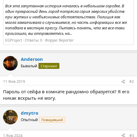
Вся эта запутанная история началась в небольшом городке. В
один прекрасный день город потрясла серия зверских убийств
при жутких и необъяснимых обстоятельствах. Полиция как
могла замалчивала о случившемся, но часть информации все же
попадала в местную прессу. Пытаясь понять, что же все-таки
произошло, вы отправляетесь на...
EGProject
Ответы: 0
Форум:
Reporter
Anderson
Бывалый
Старожил
11 Фев 2019
#2
Пароль от сейфа в комнате рандомно образуется? Я его
никак вскрыть не могу.
dmytro
Опытный
Повидавший
1 Янв 2024
#3