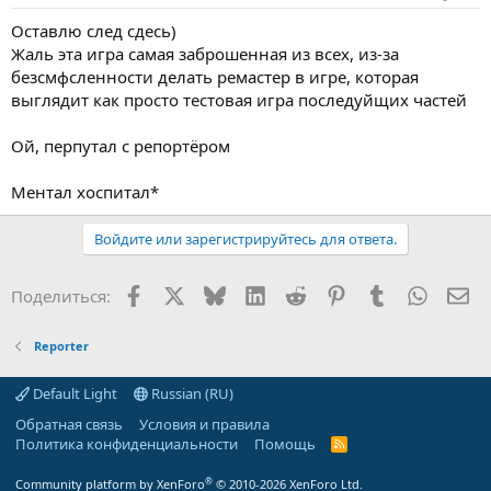
Оставлю след сдесь)
Жаль эта игра самая заброшенная из всех, из-за
безсмфсленности делать ремастер в игре, которая
выглядит как просто тестовая игра последуйщих частей
Ой, перпутал с репортёром
Ментал хоспитал*
Войдите или зарегистрируйтесь для ответа.
Facebook
X (Twitter)
Bluesky
LinkedIn
Reddit
Pinterest
Tumblr
WhatsA
Эл
Поделиться:
Reporter
Default Light
Russian (RU)
Обратная связь
Условия и правила
Политика конфиденциальности
Помощь
R
S
S
®
Community platform by XenForo
© 2010-2026 XenForo Ltd.