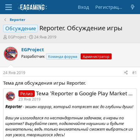
Вход
Регистрация
Reporter
Reporter. Обсуждение игры
Обсуждение
А
Д
EGProject
24 Янв 2019
в
а
т
т
EGProject
о
а
Разработчик
Команда форума
Администратор
р
н
т
а
е
ч
24 Янв 2019
#1
м
а
ы
л
Тема для обсуждения игры Reporter.
а
Тема 'Reporter в Google Play Market и App Store'
Релиз
23 Янв 2019
Reporter
- экшен-хоррор, который потрясет вас до глубины души!
Ваш ум изголодался по нестандартным задачкам, а нервы по
щекотке? Вырубайте свет, подключайте наушники и будьте
внимательны, ведь только внимательный сможет выбраться из
лап ужаса, творящегося здесь!