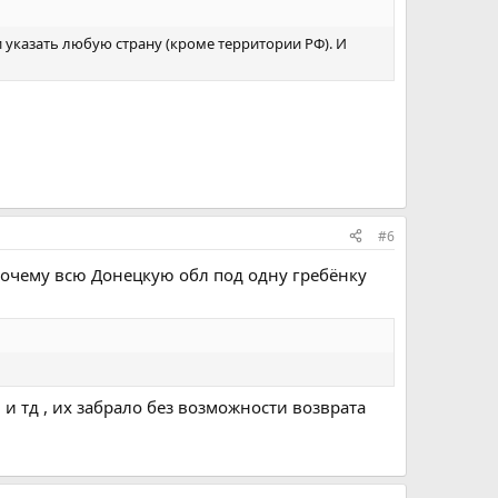
и указать любую страну (кроме территории РФ). И
#6
 почему всю Донецкую обл под одну гребёнку
 и тд , их забрало без возможности возврата