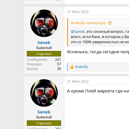
21 Июн 2022
Anatoliy написал(а):
@Sanek
, это сложный вопрос, т
всего, если банк, в котором у 
это со 100% уверенностью не мо
Sanek
Бывалый
Ясненько, тогда сегодня поп
Старожил
Сообщения
241
Реакции
57
Anatoliy
Р
Баллы
30
е
а
21 Июн 2022
к
ц
А кроме Плей маркета где-н
и
и
:
Sanek
Бывалый
Старожил
Сообщения
241