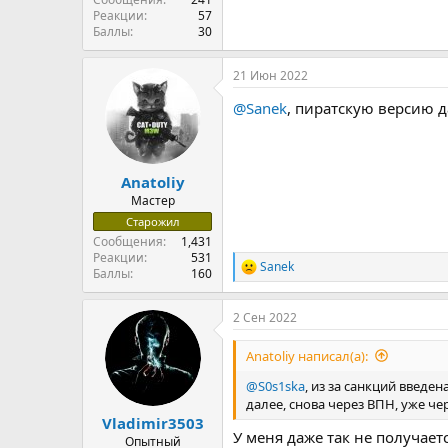
Реакции
57
Баллы
30
21 Июн 2022
@Sanek
, пиратскую версию 
Anatoliy
Мастер
Старожил
Сообщения
1,431
Реакции
531
Sanek
Р
Баллы
160
е
а
2 Сен 2022
к
ц
и
Anatoliy написал(а):
и
:
@S0s1ska
, из за санкций введе
далее, снова через ВПН, уже че
Vladimir3503
У меня даже так не получает
Опытный