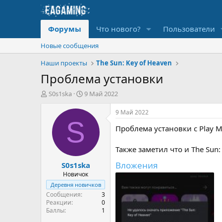
Форумы
Что нового?
Пользователи
Новые сообщения
Наши проекты
The Sun: Key of Heaven
Проблема установки
А
Д
S0s1ska
9 Май 2022
в
а
т
т
9 Май 2022
о
а
S
Проблема установки с Play M
р
н
т
а
е
ч
Также заметил что и The Sun:
м
а
Вложения
S0s1ska
ы
л
а
Новичок
Деревня новичков
Сообщения
3
Реакции
0
Баллы
1