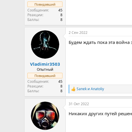
Повидавший
Сообщения
45
Реакции
8
Баллы
8
2 Сен 2022
Будем ждать пока эта война 
Vladimir3503
Опытный
Повидавший
Сообщения
45
Реакции
8
Sanek
и
Anatoliy
Р
Баллы
8
е
а
31 Окт 2022
к
ц
Никаких других путей реше
и
и
: