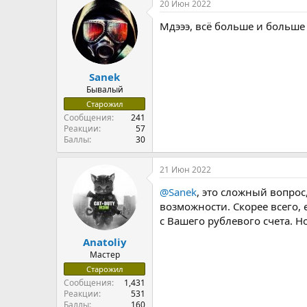
20 Июн 2022
Мдэээ, всё больше и больше
Sanek
Бывалый
Старожил
Сообщения
241
Реакции
57
Баллы
30
21 Июн 2022
@Sanek
, это сложный вопрос
возможности. Скорее всего, 
с Вашего рублевого счета. Н
Anatoliy
Мастер
Старожил
Сообщения
1,431
Реакции
531
Баллы
160