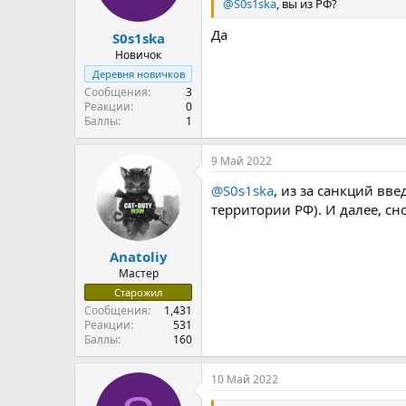
@S0s1ska
, вы из РФ?
Да
S0s1ska
Новичок
Деревня новичков
Сообщения
3
Реакции
0
Баллы
1
9 Май 2022
@S0s1ska
, из за санкций вв
территории РФ). И далее, сн
Anatoliy
Мастер
Старожил
Сообщения
1,431
Реакции
531
Баллы
160
10 Май 2022