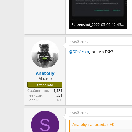
Screenshot_2022-05-09-12-43-48-278_com.android.vending.jpg
412.2 KB · Просмотры: 33
9 Май 2022
@S0s1ska
, вы из РФ?
Anatoliy
Мастер
Старожил
Сообщения
1,431
Реакции
531
Баллы
160
9 Май 2022
S
Anatoliy написал(а):