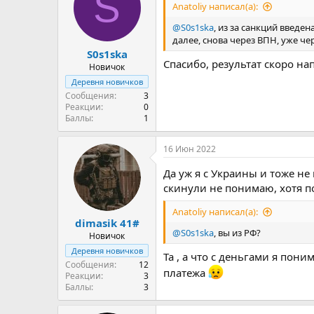
S
Anatoliy написал(а):
@S0s1ska
, из за санкций введе
далее, снова через ВПН, уже че
S0s1ska
Спасибо, результат скоро н
Новичок
Деревня новичков
Сообщения
3
Реакции
0
Баллы
1
16 Июн 2022
Да уж я с Украины и тоже не 
скинули не понимаю, хотя п
Anatoliy написал(а):
dimasik 41#
@S0s1ska
, вы из РФ?
Новичок
Деревня новичков
Та , а что с деньгами я пон
Сообщения
12
платежа
Реакции
3
Баллы
3