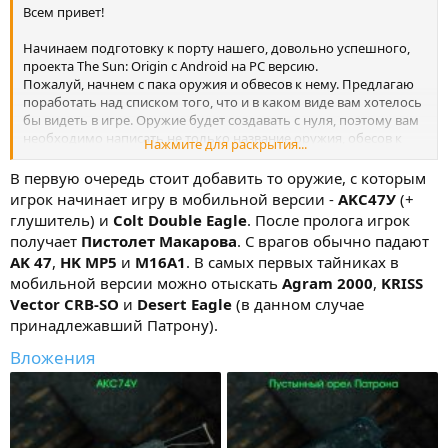
Всем привет!
Начинаем подготовку к порту нашего, довольно успешного,
проекта The Sun: Origin с Android на PC версию.
Пожалуй, начнем с пака оружия и обвесов к нему. Предлагаю
поработать над списком того, что и в каком виде вам хотелось
бы видеть в игре. Оружие будет создавать с нуля, поэтому вам
необходимо написать не только название оружия, обесов к
Нажмите для раскрытия...
нему и т.д, но и указать референс, чтобы 3D-художник мог его
воспроизвести как положено. После того, как модели оружия
В первую очередь стоит добавить то оружие, с которым
будут готовы, аниматор приступит к анимациям, которые мы
игрок начинает игру в мобильной версии -
AKC47У
(+
так же продумаем вместе с игроками.
глушитель) и
Colt Double Eagle
. После пролога игрок
получает
Пистолет Макарова
. С врагов обычно падают
AK 47
,
HK MP5
и
M16A1
. В самых первых тайниках в
мобильной версии можно отыскать
Agram 2000
,
KRISS
Vector CRB-SO
и
Desert Eagle
(в данном случае
принадлежавший Патрону).
Вложения