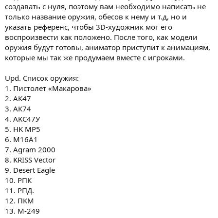
создавать с нуля, поэтому вам необходимо написать не
только название оружия, обесов к нему и т.д, но и
указать референс, чтобы 3D-художник мог его
воспроизвести как положено. После того, как модели
оружия будут готовы, аниматор приступит к анимациям,
которые мы так же продумаем вместе с игроками.
Upd. Список оружия:
1. Пистолет «Макарова»
2. АК47
3. АК74
4. AKC47У
5. HK MP5
6. M16A1
7. Agram 2000
8. KRISS Vector
9. Desert Eagle
10. РПК
11. РПД.
12. ПКМ
13. М-249