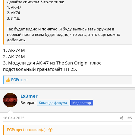
Давайте списком. Что-то типа:
1. АК-47
2. АК74
3. и т.д.
Так будет видно и понятно. Я буду выписывать оружие в
первый пост и всем будет видно, что есть, а что еще можно
добавить.
1. АК-74М
2. АК-74М
3. Модули для АК-47 из The Sun Origin, плюс
подствольный гранатомёт ГП 25.
EGProject
Р
е
а
Ex3mer
к
ц
Ветеран
Команда форума
Модератор
и
и
:
16 Сен 2025
#5
EGProject написал(а):