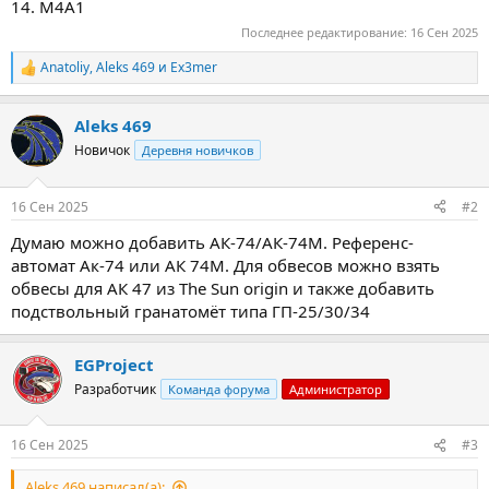
14. M4A1
Последнее редактирование:
16 Сен 2025
Anatoliy
,
Aleks 469
и
Ex3mer
Р
е
а
Aleks 469
к
ц
Новичок
Деревня новичков
и
и
:
16 Сен 2025
#2
Думаю можно добавить АК-74/АК-74М. Референс-
автомат Ак-74 или АК 74М. Для обвесов можно взять
обвесы для АК 47 из The Sun origin и также добавить
подствольный гранатомёт типа ГП-25/30/34
EGProject
Разработчик
Команда форума
Администратор
16 Сен 2025
#3
Aleks 469 написал(а):