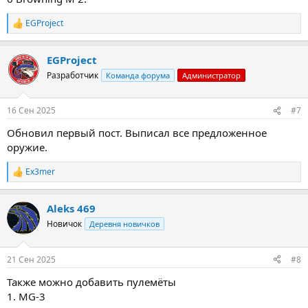
EGProject
Р
е
а
EGProject
к
ц
Разработчик
Команда форума
Администратор
и
и
:
16 Сен 2025
#7
Обновил первый пост. Выписал все предложенное
оружие.
Ex3mer
Р
е
а
Aleks 469
к
ц
Новичок
Деревня новичков
и
и
:
21 Сен 2025
#8
Также можно добавить пулемёты
1. MG-3