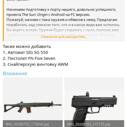
Начинаем подготовку к порту нашего, довольно успешного,
проекта The Sun: Origin с Android на PC версию.
Пожалуй, начнем с пака оружия и обвесов к нему. Предлагаю
поработать над списком того, что и в каком виде вам хотелось
бы видеть в игре. Оружие будет создавать с нуля, поэтому вам
необходимо написать не только название оружия, обесов к
Нажмите для раскрытия...
нему и т.д, но и указать референс, чтобы 3D-художник мог его
воспроизвести как положено. После того, как модели оружия
Также можно добавить
будут готовы, аниматор приступит к анимациям, которые мы
1. Автомат SIG SG 550
так же продумаем вместе с игроками.
2. Пистолет FN Five Seven
3. Снайперскую винтовку AWM
Upd. Список оружия:
1. Пистолет «Макарова»
Вложения
2. АК47
3. АК74
4. AKC47У
5. HK MP5
6. M16A1
7. Agram 2000
8. KRISS Vector
9. Desert Eagle
10. РПК
11. РПД.
IMG_20260702_173656.jpg
IMG_20260702_175725.jpg
12. ПКМ