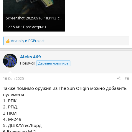
Screenshot_20250916_183113_com.agaming.thesun.origin.jpg
127.5 KB · Просмотры: 1
Anatoliy
и
EGProject
Р
е
а
Aleks 469
к
ц
Новичок
Деревня новичков
и
и
:
16 Сен 2025
#6
Также помимо оружия из The Sun Origin можно добавить
пулемёты
1. РПК
2. РПД.
3 ПКМ
4. М-249
5. ДШК/Утес/Корд
6 Browning M 2.