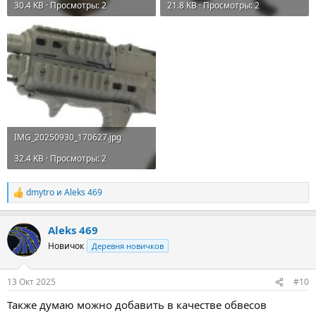
30.4 KB · Просмотры: 2
21.8 KB · Просмотры: 2
IMG_20250930_170627.jpg
32.4 KB · Просмотры: 2
dmytro
и
Aleks 469
Р
е
а
Aleks 469
к
ц
Новичок
Деревня новичков
и
и
:
13 Окт 2025
#10
Также думаю можно добавить в качестве обвесов