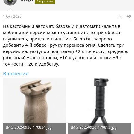
Мастер
Старожил
и
и
:
1 Окт 2025
#9
На кастомный автомат, базовый и автомат Скальпа в
мобильной версии можно установить по три обвеса -
глушитель, прицел и пыльник. Было бы здорово
добавить 4-й обвес - ручку переноса огня. Сделать три
версии: малую (упор под палец) +2 к точности, среднюю
(обычная) +4 к точности, +10 к удобству и сошки +6 к
точности, +20 к удобству.
Вложения
IMG_20250930_170834.jpg
IMG_20250930_170813.jpg