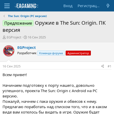
Вход
Регистрация
The Sun: Origin (PC версия)
Оружие в The Sun: Origin. ПК
Предложение
версия
А
Д
EGProject
16 Сен 2025
в
а
т
т
EGProject
о
а
Разработчик
Команда форума
Администратор
р
н
т
а
е
ч
16 Сен 2025
#1
м
а
ы
л
Всем привет!
а
Начинаем подготовку к порту нашего, довольно
успешного, проекта The Sun: Origin с Android на PC
версию.
Пожалуй, начнем с пака оружия и обвесов к нему.
Предлагаю поработать над списком того, что и в каком
виде вам хотелось бы видеть в игре. Оружие будет