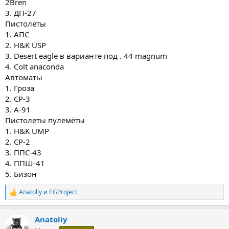
2Bren
3. ДП-27
Пистолеты
1. АПС
2. H&K USP
3. Desert eagle в варианте под . 44 magnum
4. Colt anaconda
Автоматы
1. Гроза
2. СР-3
3. А-91
Пистолеты пулемёты
1. H&K UMP
2. СР-2
3. ППС-43
4. ППШ-41
5. Бизон
Anatoliy
и
EGProject
Р
е
а
Anatoliy
к
ц