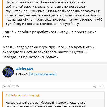
На кастомный автомат, базовый и автомат Скальпа в
мобильной версии можно установить по три обвеса -
глушитель, прицел и пыльник. Было бы здорово добавить 4-й
обвес - ручку переноса огня. Сделать три версии: малую (упор
под палец) +2 к точности, среднюю (обычная) +4 к точности, +10
к удобству и сошки +6 к точности, +20 к удобству.
Если бы вообще разрабатывать игру, не просто фикс
баги
Месяц назад удалил игру, пришлось, во время игры
очередного шутана захотелось зайти к Пустоши
наведаться понастольгировать
Aleks 469
Новичок
Деревня новичков
24 Окт 2025
#13
Anatoliy написал(а):
На кастомный автомат, базовый и автомат Скальпа в
мобильной версии можно установить по три обвеса -