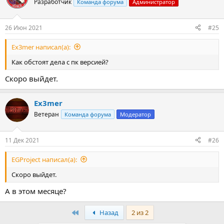
Разработчик
Команда форума
Администратор
26 Июн 2021
#25
Ex3mer написал(а):
Как обстоят дела с пк версией?
Скоро выйдет.
Ex3mer
Ветеран
Команда форума
Модератор
11 Дек 2021
#26
EGProject написал(а):
Скоро выйдет.
А в этом месяце?
First
Назад
2 из 2