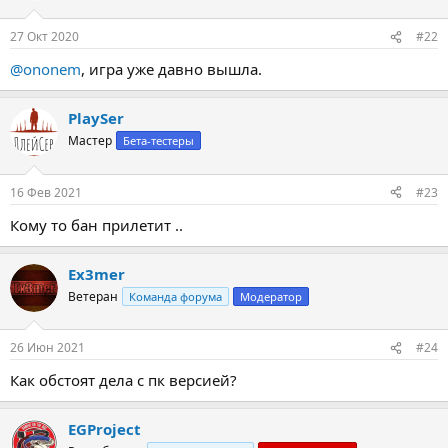
27 Окт 2020
#22
@ononem
, игра уже давно вышла.
PlaySer
Мастер
Бета-тестеры
16 Фев 2021
#23
Кому то бан прилетит ..
Ex3mer
Ветеран
Команда форума
Модератор
26 Июн 2021
#24
Как обстоят дела с пк версией?
EGProject