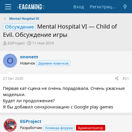
Вход
Регистрация
Mental Hospital VI
Mental Hospital VI — Child of
Обсуждение
Evil. Обсуждение игры
А
Д
EGProject
11 Ноя 2019
в
а
т
т
ononem
O
о
а
Новичок
Деревня новичков
р
н
т
а
е
ч
27 Окт 2020
#21
м
а
ы
л
Первая кат-сцена не очень порадовала. Очень ужасные
а
модельки.
Будет ли продолжение?
Я бы добавил синхронизацию с Google play games
EGProject
Разработчик
Команда форума
Администратор