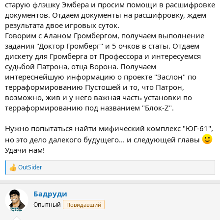
старую флэшку Эмбера и просим помощи в расшифровке
документов. Отдаем документы на расшифровку, ждем
результата двое игровых суток.
Говорим с Аланом Громбергом, получаем выполнение
задания "Доктор Громберг" и 5 очков в статы. Отдаем
дискету для Громберга от Профессора и интересуемся
судьбой Патрона, отца Ворона. Получаем
интереснейшую информацию о проекте "Заслон" по
терраформированию Пустошей и то, что Патрон,
возможно, жив и у него важная часть установки по
терраформированию под названием "Блок-Z".
Нужно попытаться найти мифический комплекс "ЮГ-61",
но это дело далекого будущего... и следующей главы
Удачи нам!
OutSider
Р
е
а
Бадруди
к
ц
Опытный
Повидавший
и
и