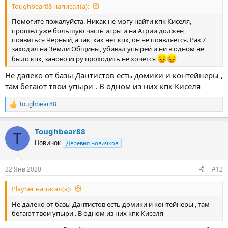
Toughbear88 написал(а):
Помогите пожалуйста. Никак не могу найти кпк Киселя,
прошёл уже большую часть игры и на Атрии должен
появиться Чёрный, а так, как нет кпк, он не появляется. Раз 7
заходил на Земли Общины, убивал упырей и ни в одном не
было кпк, заново игру проходить не хочется
Не далеко от базы Дантистов есть домики и контейнеры ,
там бегают твои упыри . В одном из них кпк Киселя
Toughbear88
Р
е
а
Toughbear88
к
T
ц
Новичок
Деревня новичков
и
и
:
22 Янв 2020
#12
PlaySer написал(а):
Не далеко от базы Дантистов есть домики и контейнеры , там
бегают твои упыри . В одном из них кпк Киселя