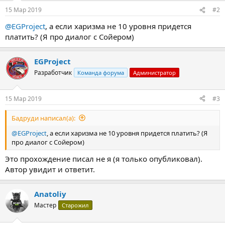
:
15 Мар 2019
#2
@EGProject
, а если харизма не 10 уровня придется
платить? (Я про диалог с Сойером)
EGProject
Разработчик
Команда форума
Администратор
15 Мар 2019
#3
Бадруди написал(а):
@EGProject
, а если харизма не 10 уровня придется платить? (Я
про диалог с Сойером)
Это прохождение писал не я (я только опубликовал).
Автор увидит и ответит.
Anatoliy
Мастер
Старожил