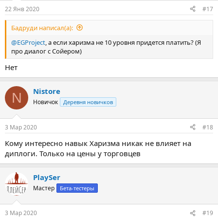
22 Янв 2020
#17
Бадруди написал(а):
@EGProject
, а если харизма не 10 уровня придется платить? (Я
про диалог с Сойером)
Нет
Nistore
N
Новичок
Деревня новичков
3 Мар 2020
#18
Кому интересно навык Харизма никак не влияет на
диплоги. Только на цены у торговцев
PlaySer
Мастер
Бета-тестеры
3 Мар 2020
#19