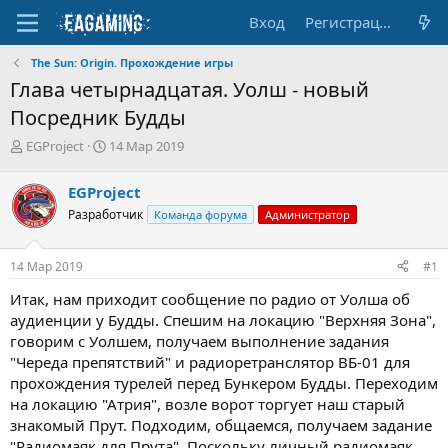
Вход
Регистрация
The Sun: Origin. Прохождение игры
Глава четырнадцатая. Уолш - новый
Посредник Будды
А
Д
EGProject
14 Мар 2019
в
а
т
т
EGProject
о
а
Разработчик
Команда форума
Администратор
р
н
т
а
е
ч
14 Мар 2019
#1
м
а
ы
л
Итак, нам приходит сообщение по радио от Уолша об
а
аудиенции у Будды. Спешим на локацию "Верхняя Зона",
говорим с Уолшем, получаем выполнение задания
"Череда препятствий" и радиоретранслятор ВБ-01 для
прохождения турелей перед Бункером Будды. Переходим
на локацию "Атрия", возле ворот торгует наш старый
знакомый Прут. Подходим, общаемся, получаем задание
"Радиомаяк для Прута". Поскольку личный радиомаяк