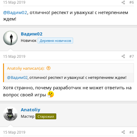
15 Мар 2019
#6
@Вадим02
, отлично! респект и уважуха! с нетерпением
ждем!
Вадим02
Новичок
Деревня новичков
15 Мар 2019
#7
Anatoliy написал(а):
@Вадим02
, отлично! респект и уважуха! с нетерпением ждем!
Хотя странно, почему разработчик не может ответить на
вопрос своей игры
Anatoliy
Мастер
Старожил
15 Мар 2019
#8