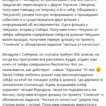
предлагает переговорить с Дедом Торчком. Говорим,
получаем наводку на Чекушку и его сейф. Общаемся с
Чекушкой, узнаем полную информацию о прошедших
событиях и о существовании двух флэшек с
информацией об экспериментах. Одна флешка у
Чекушки, вторая у Сойера. Получаем ключ Чекушки от
сейфа, забираем содержимое сейфа (в домике Чекушки
возле выхода), получаем первую флэшку по проекту
"Слияние" и обновление задания "Чистые от нечистых".
Беседуем с Сойером, он сначала требует 30к знаков, но
когда мы пригрозим все рассказать Будде, отдает нам
ключ от сейфа совершенно бесплатно. Вот он,
оказывается, как действует - навык "Харизма" 10 лвл
Также Сойер любезно укажет нам местонахождение
сейфа на этой же локации (сейф в домике, где держали в
заложниках Скитальца). Идем, вскрываем (сейф
охраняют четыре бородача, также не подорвитесь на
минах), получаем вторую флэшку по проекту "Слияние" и
обновление задания "Чистые от нечистых" (рядом под
столом ящик с лутом). Получаем команду вернуться к