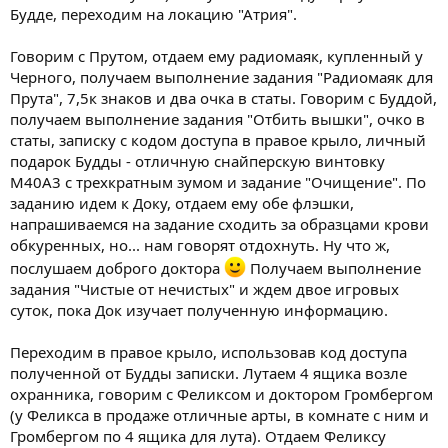
Будде, переходим на локацию "Атрия".
Говорим с Прутом, отдаем ему радиомаяк, купленный у
Черного, получаем выполнение задания "Радиомаяк для
Прута", 7,5к знаков и два очка в статы. Говорим с Буддой,
получаем выполнение задания "Отбить вышки", очко в
статы, записку с кодом доступа в правое крыло, личный
подарок Будды - отличную снайперскую винтовку
М40А3 с трехкратным зумом и задание "Очищение". По
заданию идем к Доку, отдаем ему обе флэшки,
напрашиваемся на задание сходить за образцами крови
обкуренных, но... нам говорят отдохнуть. Ну что ж,
послушаем доброго доктора
Получаем выполнение
задания "Чистые от нечистых" и ждем двое игровых
суток, пока Док изучает полученную информацию.
Переходим в правое крыло, использовав код доступа
полученной от Будды записки. Лутаем 4 ящика возле
охранника, говорим с Феликсом и доктором Громбергом
(у Феликса в продаже отличные арты, в комнате с ним и
Громбергом по 4 ящика для лута). Отдаем Феликсу