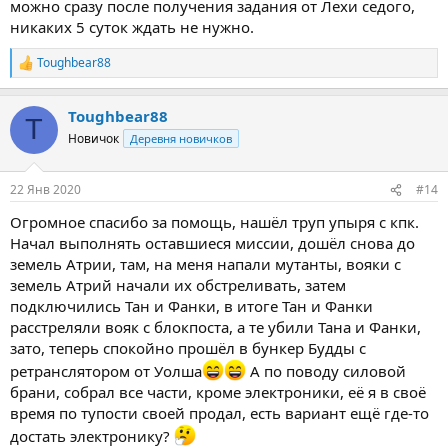
можно сразу после получения задания от Лехи седого,
никаких 5 суток ждать не нужно.
Toughbear88
Р
е
а
Toughbear88
к
T
ц
Новичок
Деревня новичков
и
и
:
22 Янв 2020
#14
Огромное спасибо за помощь, нашёл труп упыря с кпк.
Начал выполнять оставшиеся миссии, дошёл снова до
земель Атрии, там, на меня напали мутанты, вояки с
земель Атрий начали их обстреливать, затем
подключились Тан и Фанки, в итоге Тан и Фанки
расстреляли вояк с блокпоста, а те убили Тана и Фанки,
зато, теперь спокойно прошёл в бункер Будды с
ретранслятором от Уолша
А по поводу силовой
брани, собрал все части, кроме электроники, её я в своё
время по тупости своей продал, есть вариант ещё где-то
достать электронику?