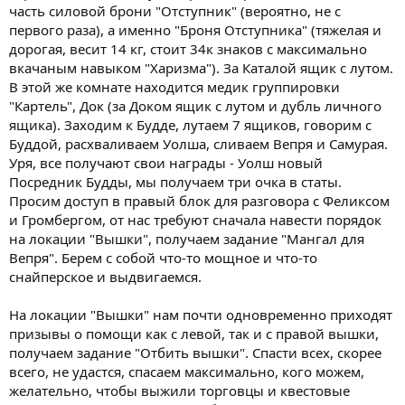
часть силовой брони "Отступник" (вероятно, не с
первого раза), а именно "Броня Отступника" (тяжелая и
дорогая, весит 14 кг, стоит 34к знаков с максимально
вкачаным навыком "Харизма"). За Каталой ящик с лутом.
В этой же комнате находится медик группировки
"Картель", Док (за Доком ящик с лутом и дубль личного
ящика). Заходим к Будде, лутаем 7 ящиков, говорим с
Буддой, расхваливаем Уолша, сливаем Вепря и Самурая.
Уря, все получают свои награды - Уолш новый
Посредник Будды, мы получаем три очка в статы.
Просим доступ в правый блок для разговора с Феликсом
и Громбергом, от нас требуют сначала навести порядок
на локации "Вышки", получаем задание "Мангал для
Вепря". Берем с собой что-то мощное и что-то
снайперское и выдвигаемся.
На локации "Вышки" нам почти одновременно приходят
призывы о помощи как с левой, так и с правой вышки,
получаем задание "Отбить вышки". Спасти всех, скорее
всего, не удастся, спасаем максимально, кого можем,
желательно, чтобы выжили торговцы и квестовые