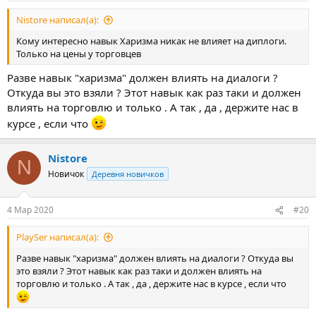
Nistore написал(а):
Кому интересно навык Харизма никак не влияет на диплоги.
Только на цены у торговцев
Разве навык "харизма" должен влиять на диалоги ?
Откуда вы это взяли ? Этот навык как раз таки и должен
влиять на торговлю и только . А так , да , держите нас в
курсе , если что
Nistore
N
Новичок
Деревня новичков
4 Мар 2020
#20
PlaySer написал(а):
Разве навык "харизма" должен влиять на диалоги ? Откуда вы
это взяли ? Этот навык как раз таки и должен влиять на
торговлю и только . А так , да , держите нас в курсе , если что