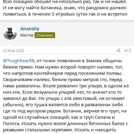
Всю локацию обошёл на несколько раз, так и не нашёл.
И не могу найти Ботаника, знаю, что рандомно должен
появиться, в течении 5 игровых суток так и не встретил
Anatoliy
Мастер
Старожил
22 Янв 2020
#13
@Toughbear88
, от точки появления в Землях общины
бежим прямо. Нам нужен второй поворот налево, тот,
что напротив контейнеров перед поселением Холмы.
Сворачиваем налево, бежим прямо метров сто, перед
нами развалины. Возле развалин три упыря, в одном из
них кпк. Если визуально упырей нет, то значит кто то
завалил до Вас. Но упырь с кпк квестовый, не исчезает
(обычно), его тушка валяется либо в развалинах либо
где то под мусором рядом. Ботаник, вернее его труп, на
одной из случайных локаций, как и труп Силача и
Пилота. Искать нужно возле длинных бетонных балок с
ржавыми стальными скрепами. Искать и находить