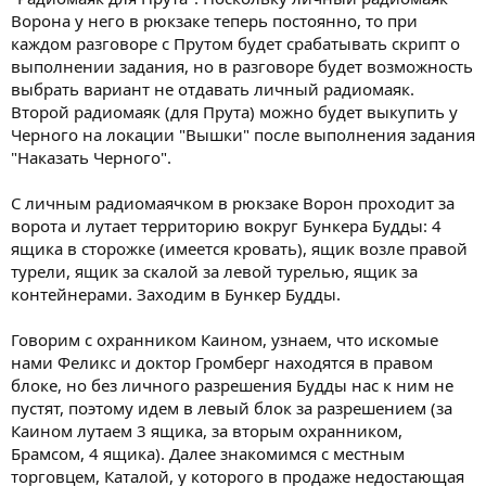
Ворона у него в рюкзаке теперь постоянно, то при
каждом разговоре с Прутом будет срабатывать скрипт о
выполнении задания, но в разговоре будет возможность
выбрать вариант не отдавать личный радиомаяк.
Второй радиомаяк (для Прута) можно будет выкупить у
Черного на локации "Вышки" после выполнения задания
"Наказать Черного".
С личным радиомаячком в рюкзаке Ворон проходит за
ворота и лутает территорию вокруг Бункера Будды: 4
ящика в сторожке (имеется кровать), ящик возле правой
турели, ящик за скалой за левой турелью, ящик за
контейнерами. Заходим в Бункер Будды.
Говорим с охранником Каином, узнаем, что искомые
нами Феликс и доктор Громберг находятся в правом
блоке, но без личного разрешения Будды нас к ним не
пустят, поэтому идем в левый блок за разрешением (за
Каином лутаем 3 ящика, за вторым охранником,
Брамсом, 4 ящика). Далее знакомимся с местным
торговцем, Каталой, у которого в продаже недостающая