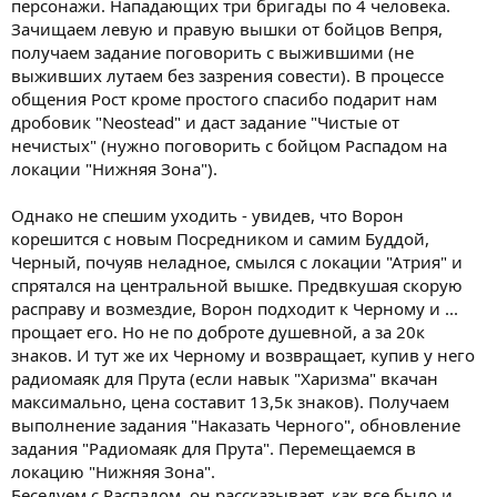
персонажи. Нападающих три бригады по 4 человека.
Зачищаем левую и правую вышки от бойцов Вепря,
получаем задание поговорить с выжившими (не
выживших лутаем без зазрения совести). В процессе
общения Рост кроме простого спасибо подарит нам
дробовик "Neostead" и даст задание "Чистые от
нечистых" (нужно поговорить с бойцом Распадом на
локации "Нижняя Зона").
Однако не спешим уходить - увидев, что Ворон
корешится с новым Посредником и самим Буддой,
Черный, почуяв неладное, смылся с локации "Атрия" и
спрятался на центральной вышке. Предвкушая скорую
расправу и возмездие, Ворон подходит к Черному и ...
прощает его. Но не по доброте душевной, а за 20к
знаков. И тут же их Черному и возвращает, купив у него
радиомаяк для Прута (если навык "Харизма" вкачан
максимально, цена составит 13,5к знаков). Получаем
выполнение задания "Наказать Черного", обновление
задания "Радиомаяк для Прута". Перемещаемся в
локацию "Нижняя Зона".
Беседуем с Распадом, он рассказывает, как все было и