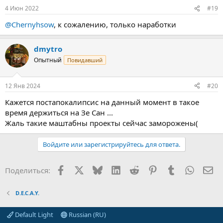
4 Июн 2022
#19
@Chernyhsow
, к сожалению, только наработки
dmytro
Опытный
Повидавший
12 Янв 2024
#20
Кажется постапокалипсис на данный момент в такое
время держиться на Зе Сан ...
Жаль такие маштабны проекты сейчас заморожены(
Войдите или зарегистрируйтесь для ответа.
Facebook
X (Twitter)
Bluesky
LinkedIn
Reddit
Pinterest
Tumblr
WhatsA
Эл
Поделиться:
D.E.C.A.Y.
Default Light
Russian (RU)