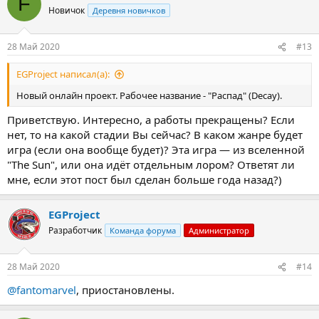
F
ц
Новичок
Деревня новичков
и
и
:
28 Май 2020
#13
EGProject написал(а):
Новый онлайн проект. Рабочее название - "Распад" (Decay).
Приветствую. Интересно, а работы прекращены? Если
нет, то на какой стадии Вы сейчас? В каком жанре будет
игра (если она вообще будет)? Эта игра — из вселенной
"The Sun", или она идёт отдельным лором? Ответят ли
мне, если этот пост был сделан больше года назад?)
EGProject
Разработчик
Команда форума
Администратор
28 Май 2020
#14
@fantomarvel
, приостановлены.