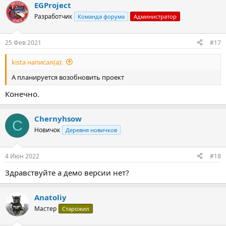
EGProject
Разработчик
Команда форума
Администратор
25 Фев 2021
#17
kista написал(а):
А планируется возобновить проект
Конечно.
Chernyhsow
C
Новичок
Деревня новичков
4 Июн 2022
#18
Здравствуйте а демо версии нет?
Anatoliy
Мастер
Старожил