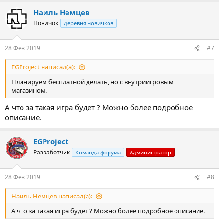
а
Наиль Немцев
к
ц
Новичок
Деревня новичков
и
и
:
28 Фев 2019
#7
EGProject написал(а):
Планируем бесплатной делать, но с внутриигровым
магазином.
А что за такая игра будет ? Можно более подробное
описание.
EGProject
Разработчик
Команда форума
Администратор
28 Фев 2019
#8
Наиль Немцев написал(а):
А что за такая игра будет ? Можно более подробное описание.