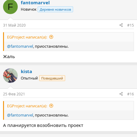
fantomarvel
F
Новичок
Деревня новичков
31 Май 2020
#15
EGProject написал(а):
@fantomarvel
, приостановлены.
Жаль
kista
Опытный
Повидавший
25 Фев 2021
#16
EGProject написал(а):
@fantomarvel
, приостановлены.
А планируется возобновить проект