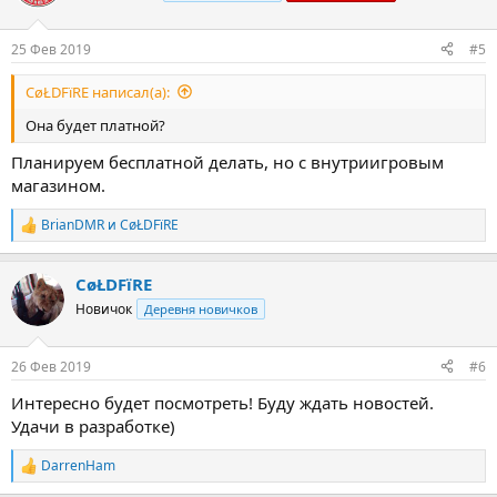
25 Фев 2019
#5
CøŁDFïRE написал(а):
Она будет платной?
Планируем бесплатной делать, но с внутриигровым
магазином.
BrianDMR
и
CøŁDFïRE
Р
е
а
CøŁDFïRE
к
ц
Новичок
Деревня новичков
и
и
:
26 Фев 2019
#6
Интересно будет посмотреть! Буду ждать новостей.
Удачи в разработке)
DarrenHam
Р
е