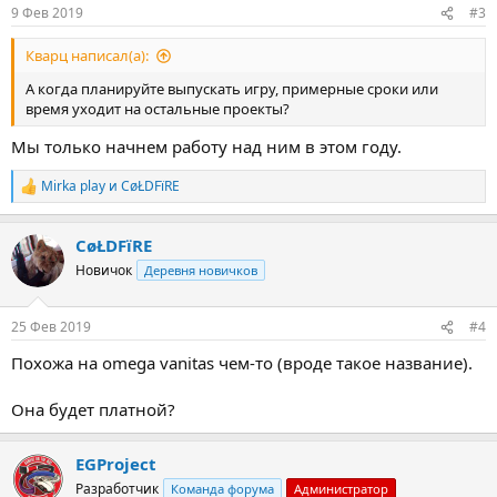
9 Фев 2019
#3
Кварц написал(а):
А когда планируйте выпускать игру, примерные сроки или
время уходит на остальные проекты?
Мы только начнем работу над ним в этом году.
Mirka play
и
CøŁDFïRE
Р
е
а
CøŁDFïRE
к
ц
Новичок
Деревня новичков
и
и
:
25 Фев 2019
#4
Похожа на omega vanitas чем-то (вроде такое название).
Она будет платной?
EGProject
Разработчик
Команда форума
Администратор