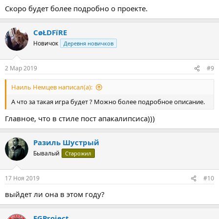
Скоро будет более подробно о проекте.
CøŁDFïRE
Новичок
Деревня новичков
2 Мар 2019
#9
Наиль Немцев написал(а):
А что за такая игра будет ? Можно более подробное описание.
Главное, что в стиле пост апакалипсиса)))
Разиль Шустрый
Бывалый
Старожил
17 Ноя 2019
#10
выйдет ли она в этом году?
EGProject