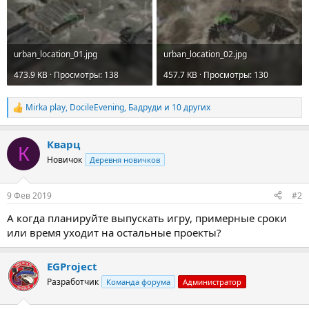
urban_location_01.jpg
urban_location_02.jpg
473.9 KB · Просмотры: 138
457.7 KB · Просмотры: 130
Mirka play
,
DocileEvening
,
Бадруди
и 10 других
Р
е
а
Кварц
к
К
ц
Новичок
Деревня новичков
и
и
:
9 Фев 2019
#2
А когда планируйте выпускать игру, примерные сроки
или время уходит на остальные проекты?
EGProject
Разработчик
Команда форума
Администратор