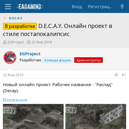
Вход
Регистрация
D.E.C.A.Y.
D.E.C.A.Y. Онлайн проект в
В разработке
стиле постапокалипсис
А
Д
EGProject
22 Янв 2019
в
а
т
т
EGProject
о
а
Разработчик
Команда форума
Администратор
р
н
т
а
е
ч
22 Янв 2019
#1
м
а
ы
л
Новый онлайн проект. Рабочее название - "Распад"
а
(Decay).
Вложения