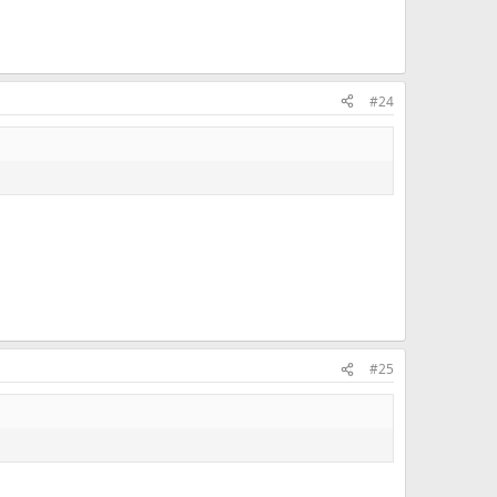
#24
#25