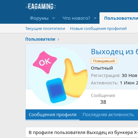
Форумы
Что нового?
Пользовател
Текущие посетители
Новые сообщения профилей
Пользователи
Выходец из 
Повидавший
Опытный
Регистрация
30 Ноя
Активность
1 Июн 
Сообщения
38
Сообщения профиля
Последняя активность
В профиле пользователя Выходец из бункера X