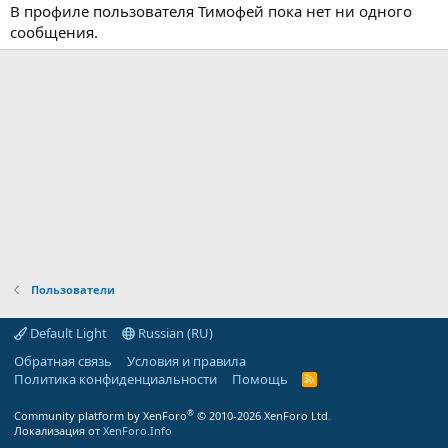
В профиле пользователя Тимофей пока нет ни одного
сообщения.
Пользователи
Default Light
Russian (RU)
Обратная связь
Условия и правила
Политика конфиденциальности
Помощь
R
S
S
®
Community platform by XenForo
© 2010-2026 XenForo Ltd.
Локализация от
XenForo.Info