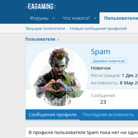
Форумы
Что нового?
Пользовател
Текущие посетители
Новые сообщения профилей
Пользователи
Spam
Деревня новичков
Новичок
Регистрация
1 Дек 
Активность
8 Мар 2
Сообщения
23
Сообщения профиля
Последняя активность
В профиле пользователя Spam пока нет ни одн