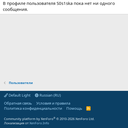
В профиле пользователя S0s1ska пока нет ни одного
сообщения.
Пользователи
Default Light
Russian (RU)
Обратная связь
Условия и правила
Политика конфиденциальности
Помощь
R
S
S
®
Community platform by XenForo
© 2010-2026 XenForo Ltd.
Локализация от
XenForo.Info