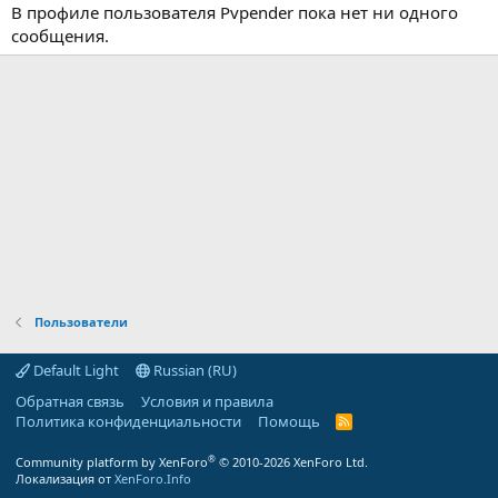
В профиле пользователя Pvpender пока нет ни одного
сообщения.
Пользователи
Default Light
Russian (RU)
Обратная связь
Условия и правила
Политика конфиденциальности
Помощь
R
S
S
®
Community platform by XenForo
© 2010-2026 XenForo Ltd.
Локализация от
XenForo.Info