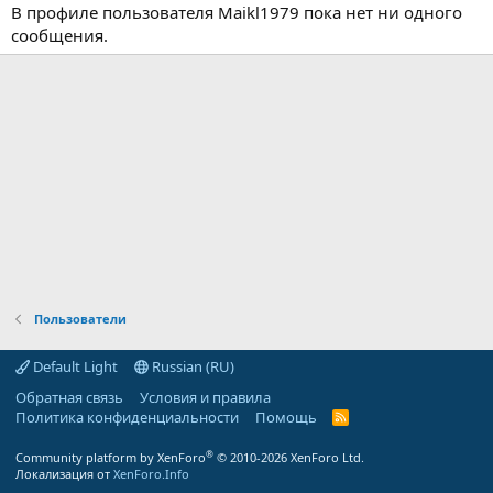
В профиле пользователя Maikl1979 пока нет ни одного
сообщения.
Пользователи
Default Light
Russian (RU)
Обратная связь
Условия и правила
Политика конфиденциальности
Помощь
R
S
S
®
Community platform by XenForo
© 2010-2026 XenForo Ltd.
Локализация от
XenForo.Info