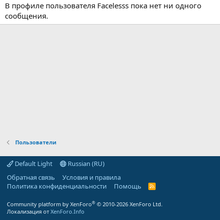
В профиле пользователя Facelesss пока нет ни одного
сообщения.
Пользователи
Default Light
Russian (RU)
Обратная связь
Условия и правила
Политика конфиденциальности
Помощь
R
S
S
®
Community platform by XenForo
© 2010-2026 XenForo Ltd.
Локализация от
XenForo.Info