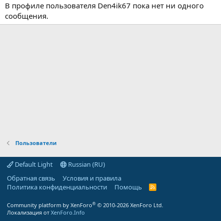
В профиле пользователя Den4ik67 пока нет ни одного
сообщения.
Пользователи
Default Light
Russian (RU)
Обратная связь
Условия и правила
Политика конфиденциальности
Помощь
R
S
S
®
Community platform by XenForo
© 2010-2026 XenForo Ltd.
Локализация от
XenForo.Info