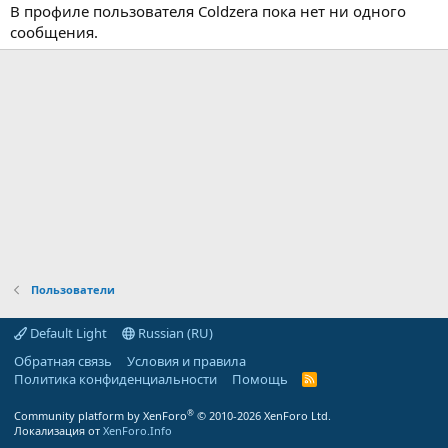
В профиле пользователя Coldzera пока нет ни одного
сообщения.
Пользователи
Default Light
Russian (RU)
Обратная связь
Условия и правила
Политика конфиденциальности
Помощь
R
S
S
®
Community platform by XenForo
© 2010-2026 XenForo Ltd.
Локализация от
XenForo.Info