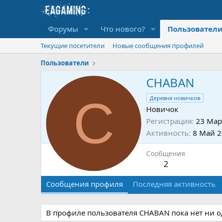
Форумы
Что нового?
Пользовател
Текущие посетители
Новые сообщения профилей
Пользователи
CHABAN
C
Деревня новичков
Новичок
Регистрация
23 Мар
Активность
8 Май 
Сообщения
2
Сообщения профиля
Последняя активность
В профиле пользователя CHABAN пока нет ни 