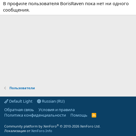
В профиле пользователя BorisRaven пока нет ни одного
сообщения.
Пользователи
Default Light
Russian (RU)
Обратная связь
Условия и правила
Политика конфиденциальности
Помощь
R
S
S
®
Community platform by XenForo
© 2010-2026 XenForo Ltd.
Локализация от
XenForo.Info