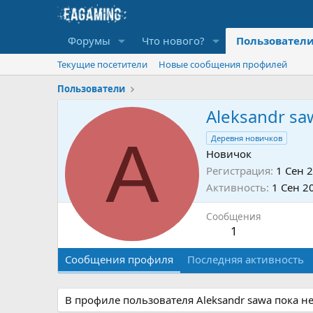
Форумы
Что нового?
Пользовател
Текущие посетители
Новые сообщения профилей
Пользователи
Aleksandr sa
A
Деревня новичков
Новичок
Регистрация
1 Сен 
Активность
1 Сен 2
Сообщения
1
Сообщения профиля
Последняя активность
В профиле пользователя Aleksandr sawa пока н