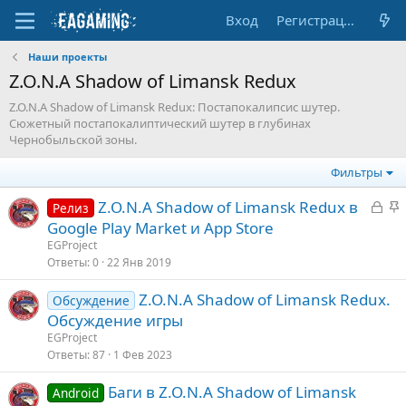
Вход
Регистрация
Наши проекты
Z.O.N.A Shadow of Limansk Redux
Z.O.N.A Shadow of Limansk Redux: Постапокалипсис шутер.
Сюжетный постапокалиптический шутер в глубинах
Чернобыльской зоны.
Фильтры
З
З
Z.O.N.A Shadow of Limansk Redux в
Релиз
а
а
Google Play Market и App Store
к
к
EGProject
р
р
Ответы
0
22 Янв 2019
ы
е
Z.O.N.A Shadow of Limansk Redux.
т
п
Обсуждение
Обсуждение игры
а
л
е
EGProject
Ответы
87
1 Фев 2023
о
Баги в Z.O.N.A Shadow of Limansk
Android