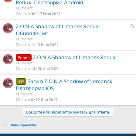
Redux. Платформа Android
EGProject
Ответы
30
17 Июл 2021
З
Z.O.N.A Shadow of Limansk Redux.
а
Обновления
к
EGProject
р
Ответы
1
13 Июл 2021
Z.O.N.A Shadow of Limansk Redux
т
Релиз
EGProject
а
Ответы
14
30 Апр 2021
Баги в Z.O.N.A Shadow of Lemansk.
iOS
Платформа iOS
EGProject
Ответы
0
22 Янв 2019
Войдите или зарегистрируйтесь для ответа.
Наши проекты