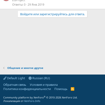
EGProject
Ответы
0
29 Янв 2019
Войдите или зарегистрируйтесь для ответа.
Общение и многое другое
Default Light
Russian (RU)
Обратная связь
Условия и правила
Политика конфиденциальности
Помощь
R
S
S
®
Community platform by XenForo
© 2010-2026 XenForo Ltd.
Локализация от
XenForo.Info