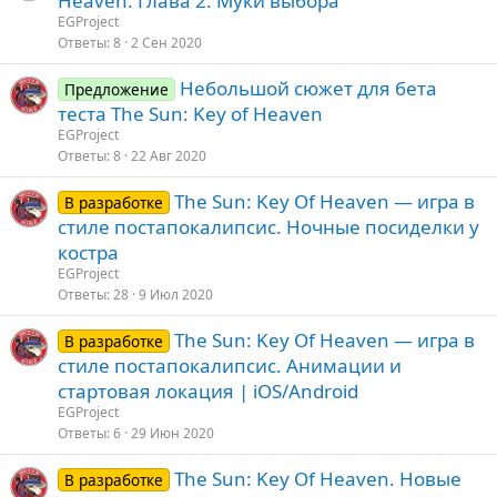
Heaven. Глава 2. Муки выбора
EGProject
Ответы
8
2 Сен 2020
Небольшой сюжет для бета
Предложение
теста The Sun: Key of Heaven
EGProject
Ответы
8
22 Авг 2020
The Sun: Key Of Heaven — игра в
В разработке
стиле постапокалипсис. Ночные посиделки у
костра
EGProject
Ответы
28
9 Июл 2020
The Sun: Key Of Heaven — игра в
В разработке
стиле постапокалипсис. Анимации и
стартовая локация | iOS/Android
EGProject
Ответы
6
29 Июн 2020
The Sun: Key Of Heaven. Новые
В разработке