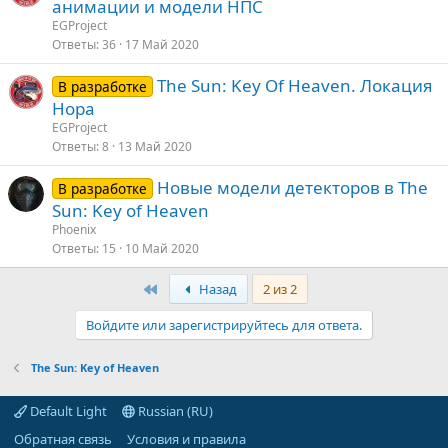
анимации и модели НПС
EGProject
Ответы
36
17 Май 2020
The Sun: Key Of Heaven. Локация
В разработке
Нора
EGProject
Ответы
8
13 Май 2020
Новые модели детекторов в The
В разработке
Sun: Key of Heaven
Phoenix
Ответы
15
10 Май 2020
First
Назад
2 из 2
Войдите или зарегистрируйтесь для ответа.
The Sun: Key of Heaven
Default Light
Russian (RU)
Обратная связь
Условия и правила