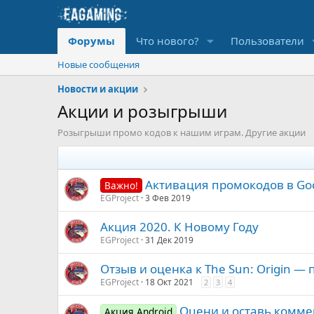
Форумы
Что нового?
Пользователи
Новые сообщения
Новости и акции
Акции и розыгрыши
Розыгрыши промо кодов к нашим играм. Другие акции
Активация промокодов в Goo
Важно!
EGProject
3 Фев 2019
Акция 2020. К Новому Году
EGProject
31 Дек 2019
Отзыв и оценка к The Sun: Origin —
EGProject
18 Окт 2021
2
3
4
Оцени и оставь коммен
Акция Android