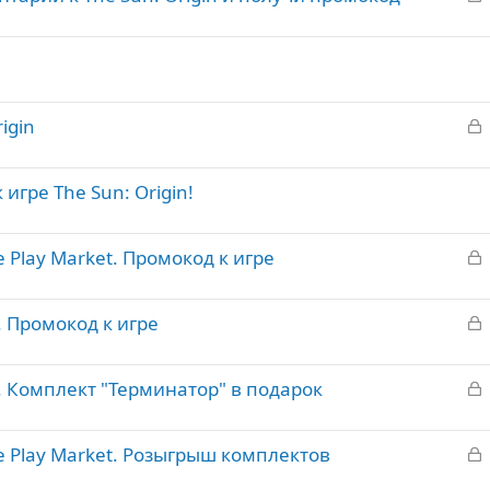
о
а
к
т
р
а
т
З
igin
а
а
к
игре The Sun: Origin!
р
т
З
e Play Market. Промокод к игре
а
а
к
З
e. Промокод к игре
р
а
к
т
З
re. Комплект "Терминатор" в подарок
р
а
а
к
т
З
le Play Market. Розыгрыш комплектов
р
а
а