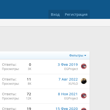
Вход
Регистрация
Фильтры
Ответы
0
3 Фев 2019
Просмотры
3K
EGProject
Ответы
11
7 Авг 2022
Просмотры
8K
XUYLO
Ответы
72
8 Ноя 2021
Просмотры
12K
EGProject
н
Ответы
19
15 Фев 2020