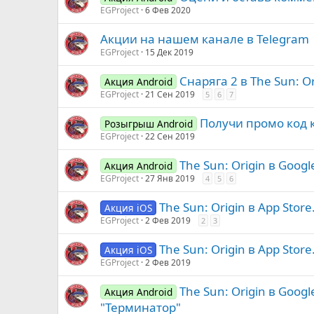
EGProject
6 Фев 2020
Акции на нашем канале в Telegram
EGProject
15 Дек 2019
Снаряга 2 в The Sun: Or
Акция Android
EGProject
21 Сен 2019
5
6
7
Получи промо код к 
Розыгрыш Android
EGProject
22 Сен 2019
The Sun: Origin в Googl
Акция Android
EGProject
27 Янв 2019
4
5
6
The Sun: Origin в App Stor
Акция iOS
EGProject
2 Фев 2019
2
3
The Sun: Origin в App Sto
Акция iOS
EGProject
2 Фев 2019
The Sun: Origin в Goog
Акция Android
"Терминатор"